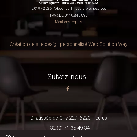
2019 - 2026
| Adecor sprl, Tous droits réservés
TVA : BE 0440.845.895
Mentions légales
Création de site design personnalisé Web Solution Way
Suivez-nous :
Suivez-
nous
sur
Facebook
Contactez-
Chaussée de Gilly 227, 6220 Fleurus
nous
+32 (0) 71 35 49 34