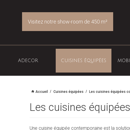
Visitez notre show-room de 450 m²
ACT
Ouvrir
le
menu
ADECOR
CUISINES ÉQUIPÉES
MOBI
Accueil
Cuisines équipées
Les cuisines équipées 
Les cuisines équipée
Une cuisine équipée contemporaine est la solutio