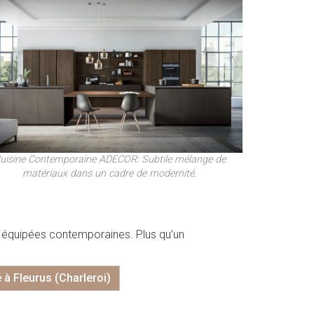
uisine Contemporaine ADECOR: Subtile mélange de
matériaux dans un cadre de modernité.
es équipées contemporaines. Plus qu’un
à Fleurus (Charleroi)